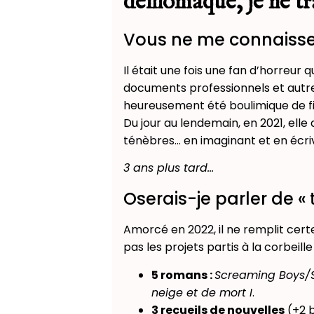
démoniaque, je ne tr
Vous ne me connaisse
Il était une fois une fan d’horreur q
documents professionnels et autres 
heureusement été boulimique de fil
Du jour au lendemain, en 2021, elle
ténèbres… en imaginant et en écriv
3 ans plus tard…
Oserais-je parler de «
Amorcé en 2022, il ne remplit cer
pas les projets partis à la corbeille 
5 romans :
Screaming Boys/S
neige et de mort I
.
3 recueils de nouvelles
(+2 b