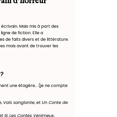
vain d’horreur
r écrivain. Mais mis à part des
gne de fiction. Elle a
de faits divers et de littérature.
ques mois avant de trouver les
 ?
siment une étagère… (je ne compte
e
,
Vals sanglante
, et
Un Conte de
t III
,
Les Contes Venimeux
,