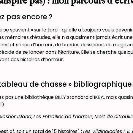
anspire pas) : mon parcours d’écri
z pas encore ?
ui se souvient « sur le tard » qu’elle a toujours voulu deveni
mémoires d’études, elle n’a quasiment jamais écrit une li
ms et séries d’horreur, de bandes dessinées, de magazines 
 décide de se lancer dans l’écriture. Elle se cherche quel
ant des histoires d’horreur.
 tableau de chasse » bibliographique
tes pas une bibliothèque BILLY standard d’IKEA, mais qua
!) :
lasher Island
,
Les Entrailles de l’horreur
,
Mort de citrouill
est of, soit un total de 15 histoires) :
Les Vilainologies I, II, e