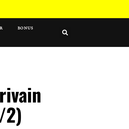
R
BONUS
rivain
1/2)