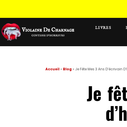
LIVRES
Accueil
»
Blog
»
Je Fête Mes 3 Ans D’écrivain D’h
Je fê
d’h