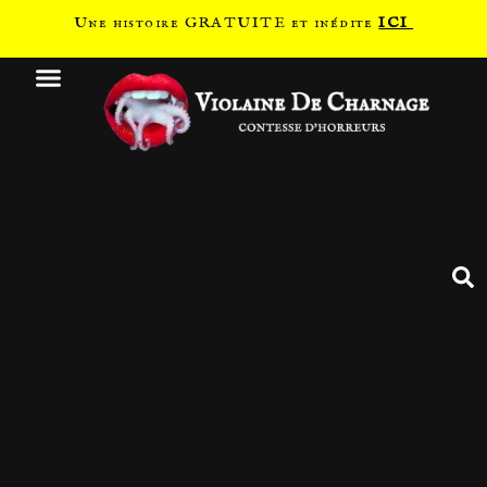
Une histoire GRATUITE et inédite
ICI