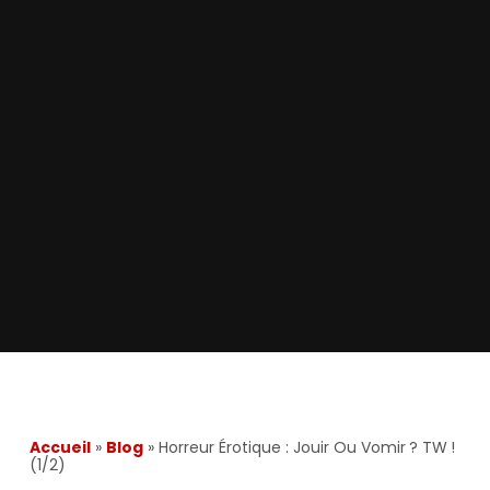
Accueil
»
Blog
»
Horreur Érotique : Jouir Ou Vomir ? TW !
(1/2)