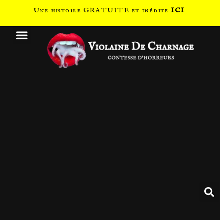
Une histoire GRATUITE et inédite
ICI