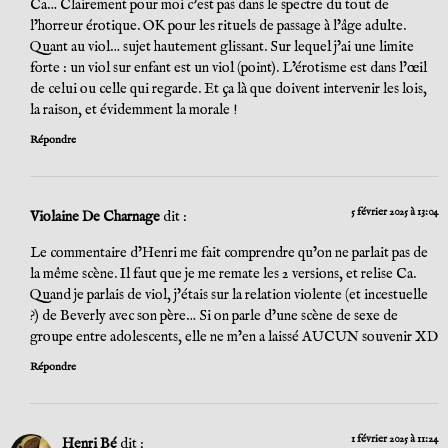
Ca… Clairement pour moi c’est pas dans le spectre du tout de
l’horreur érotique. OK pour les rituels de passage à l’âge adulte.
Quant au viol… sujet hautement glissant. Sur lequel j’ai une limite
forte : un viol sur enfant est un viol (point). L’érotisme est dans l’œil
de celui ou celle qui regarde. Et ça là que doivent intervenir les lois,
la raison, et évidemment la morale !
Répondre
5 février 2025 à 13:04
Violaine De Charnage
dit :
Le commentaire d’Henri me fait comprendre qu’on ne parlait pas de
la même scène. Il faut que je me remate les 2 versions, et relise Ca.
Quand je parlais de viol, j’étais sur la relation violente (et incestuelle
?) de Beverly avec son père… Si on parle d’une scène de sexe de
groupe entre adolescents, elle ne m’en a laissé AUCUN souvenir XD
Répondre
1 février 2025 à 11:24
Henri Bé
dit :