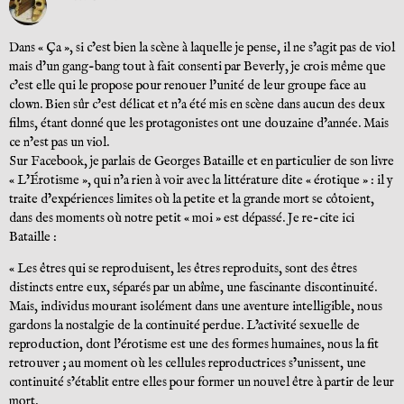
Dans « Ça », si c’est bien la scène à laquelle je pense, il ne s’agit pas de viol
mais d’un gang-bang tout à fait consenti par Beverly, je crois même que
c’est elle qui le propose pour renouer l’unité de leur groupe face au
clown. Bien sûr c’est délicat et n’a été mis en scène dans aucun des deux
films, étant donné que les protagonistes ont une douzaine d’année. Mais
ce n’est pas un viol.
Sur Facebook, je parlais de Georges Bataille et en particulier de son livre
« L’Érotisme », qui n’a rien à voir avec la littérature dite « érotique » : il y
traite d’expériences limites où la petite et la grande mort se côtoient,
dans des moments où notre petit « moi » est dépassé. Je re-cite ici
Bataille :
« Les êtres qui se reproduisent, les êtres reproduits, sont des êtres
distincts entre eux, séparés par un abîme, une fascinante discontinuité.
Mais, individus mourant isolément dans une aventure intelligible, nous
gardons la nostalgie de la continuité perdue. L’activité sexuelle de
reproduction, dont l’érotisme est une des formes humaines, nous la fit
retrouver ; au moment où les cellules reproductrices s’unissent, une
continuité s’établit entre elles pour former un nouvel être à partir de leur
mort.