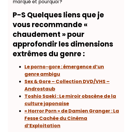
marqué et pourquoi ?
P-S Quelques liens que je
vous recommande «
chaudement » pour
approfondir les dimensions
extrêmes du genre :
Le porno-gore : émergence d’un
genre ambigu
Sex & Gore – Collection DVD/VHS –
Androstaub
Toshio Saeki : Le miroir obscène de la
culture japonaise
« Horror Porn » de Damien Granger : La
Fesse Cachée du Cinéma
d’Exploitation