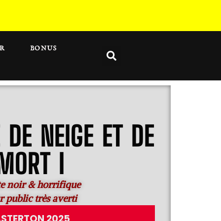
R
BONUS
 DE NEIGE ET DE
MORT I
e noir & horrifique
 public très averti
ASTERTON 2025