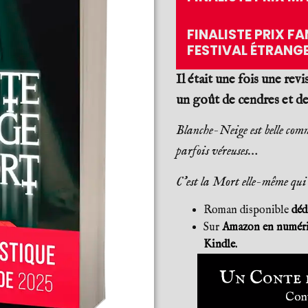
FINALISTE PRIX F
FESTIVAL ÉTRANG
Il était une fois une rev
un goût de cendres et de
Blanche-Neige est belle comme
parfois véreuses…
C’est la Mort elle-même qui s
Roman disponible
déd
Sur
Amazon en numériq
Kindle.
Un Conte d
Cont