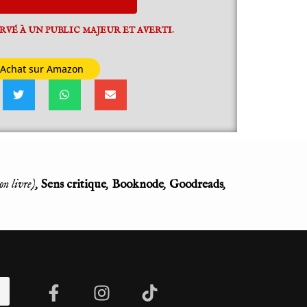
RVÉ À UN PUBLIC MAJEUR ET AVERTI.
Achat sur Amazon
on livre),
Sens critique
,
Booknode
,
Goodreads
,