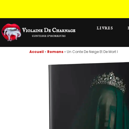
LIVRES
Accueil
»
Romans
»
Un Conte De Neige Et De Mort I