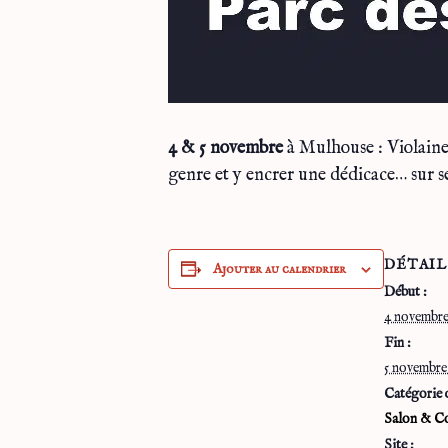
4 & 5 novembre
à Mulhouse : Violaine
genre et y encrer une dédicace… sur se
DÉTAIL
Ajouter au calendrier
Début :
4 novembre
Fin :
5 novembre
Catégorie 
Salon & C
Site :