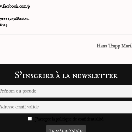
w.facebook.com/p
1912229096&set=a.
38714
Hans Trapp Marik
S'inscrire à la newsletter
J'accepte la politique de confidentialité.