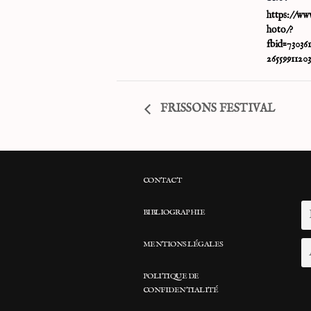
https://ww
hoto/?
fbid=73036
2655991120
FRISSONS FESTIVAL
CONTACT
BIBLIOGRAPHIE
MENTIONS LÉGALES
POLITIQUE DE
CONFIDENTIALITÉ