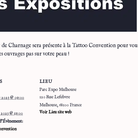
 de Charnage sera présente à la Tattoo Convention pour vous
s ouvrages pas sur votre peau !
S
LIEU
Parc Expo Mulhouse
120 Rue Lefebvre
 2023 @ 09:00
Mulhouse
,
68100
France
Voir Lieu site web
 2023 @ 19:00
d’Évènement:
onvention