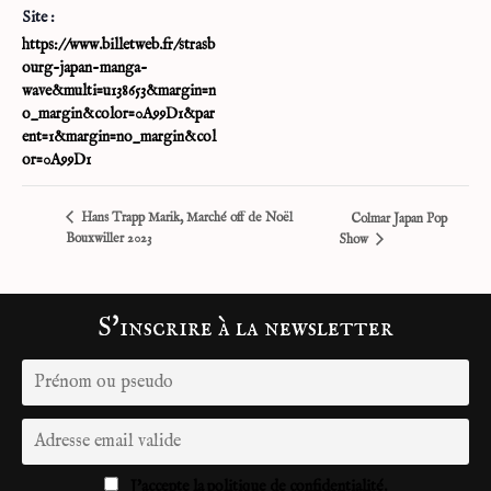
Site :
https://www.billetweb.fr/strasb
ourg-japan-manga-
wave&multi=u138653&margin=n
o_margin&color=0A99D1&par
ent=1&margin=no_margin&col
or=0A99D1
Hans Trapp Marik, Marché off de Noël
Colmar Japan Pop
Bouxwiller 2023
Show
S'inscrire à la newsletter
J'accepte la politique de confidentialité.