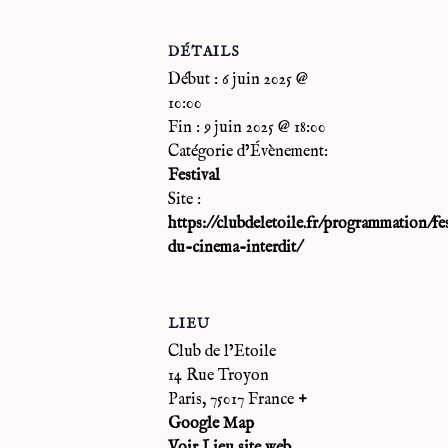
DÉTAILS
Début :
6 juin 2025 @
10:00
Fin :
9 juin 2025 @ 18:00
Catégorie d’Évènement:
Festival
Site :
https://clubdeletoile.fr/programmation/fes
du-cinema-interdit/
LIEU
Club de l’Etoile
14 Rue Troyon
Paris
,
75017
France
+
Google Map
Voir Lieu site web