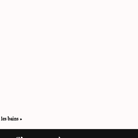
es bains
»