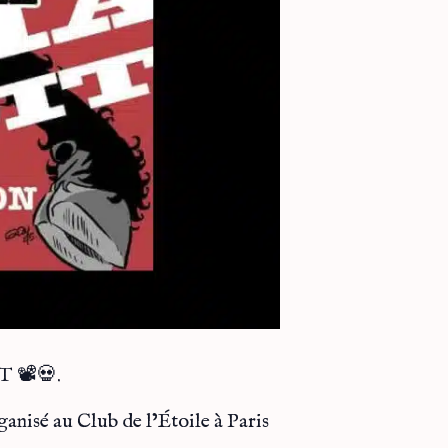
 📽️💀.
anisé au Club de l’Étoile à Paris