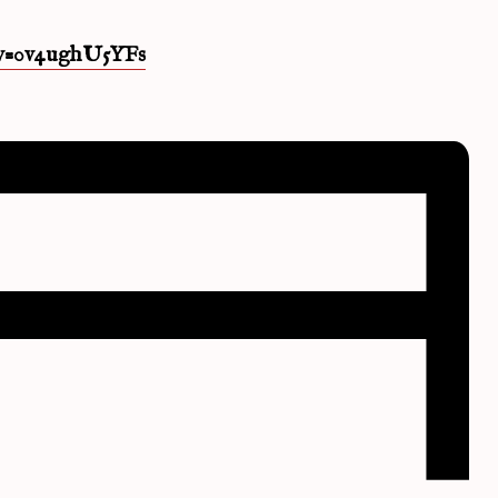
?v=0v4ughU5YFs