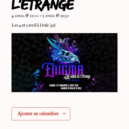
l’étrange
4 avril
@
11:00
-
5 avril
@
19:30
Les 4 et 5 avril à Dole (39)
Ajouter au calendrier