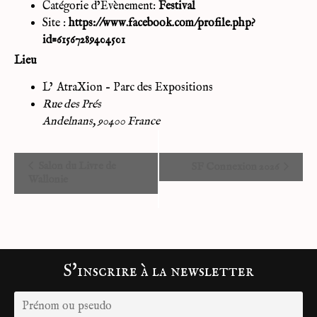
Catégorie d’Évènement:
Festival
Site :
https://www.facebook.com/profile.php?
id=61567289404501
Lieu
L’ AtraXion – Parc des Expositions
Rue des Prés
Andelnans
,
90400
France
Salon du Livre de
SF Connexion 2026
Wallonie
S'inscrire à la newsletter