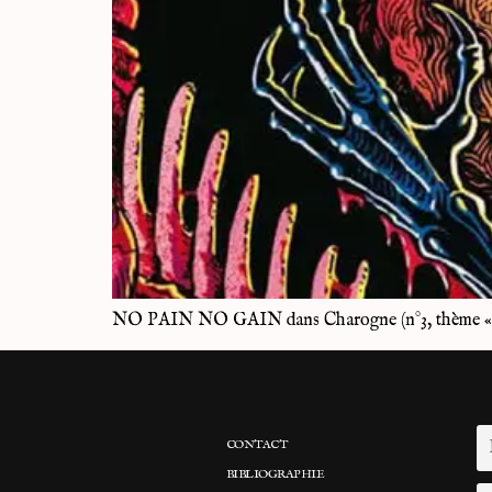
NO PAIN NO GAIN dans Charogne (n°3, thème « Mut
CONTACT
BIBLIOGRAPHIE