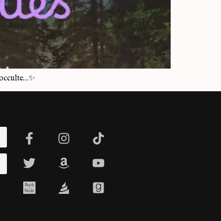
l’occulte…✨