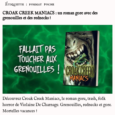
Étiquette :
format poche
CROAK CREEK MANIACS : un roman gore avec des
grenouilles et des rednecks !
Découvrez Croak Creek Maniacs, le roman gore, trash, folk
horror de Violaine De Charnage. Grenouilles, rednecks et gore.
Mortelles vacances !